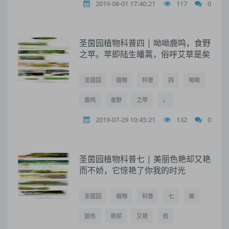
2019-08-01 17:40:21
117
0
圣茵园植物科普四 | 呦呦鹿鸣，食野
之苹。苹即陆生皤蒿，俗呼艾草是矣
圣茵园
植物
科普
四
呦呦
鹿鸣
食野
之苹
。
2019-07-29 10:45:21
132
0
圣茵园植物科普七 | 美丽色艳却又艳
而不娇，它惊艳了你我的时光
圣茵园
植物
科普
七
美
丽色
艳却
又艳
而