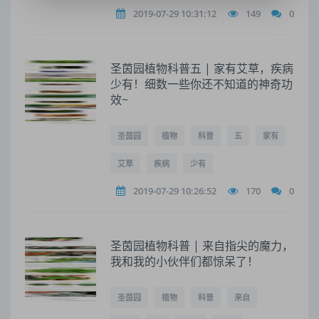
2019-07-29 10:31:12
149
0
圣茵园植物科普五 | 家有艾草，疾病
少有！细数一些你还不知道的神奇功
效~
圣茵园
植物
科普
五
家有
艾草
疾病
少有
2019-07-29 10:26:52
170
0
圣茵园植物科普 | 来自指尖的魔力，
我和我的小伙伴们都惊呆了！
圣茵园
植物
科普
来自