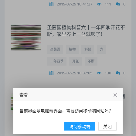
2019-07-29 10:41:27
111
0
圣茵园植物科普六 | 一年四季开花不
断，家里养上一盆就够了！
圣茵园
植物
科普
六
一年四季
开花
不断
2019-07-29 10:37:05
130
0
查看
圣茵园植物科普 | 行气活血、解毒消
肿的香草之王，连黄帝都赞不绝口
当前界面是电脑端界面，需要访问移动端网站吗？
圣茵园
植物
科普
行气
访问移动端
关闭
活血
、
解毒
消肿
的