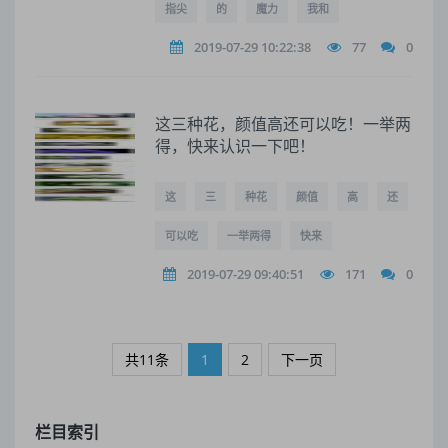
指尖
的
魔力
我和
2019-07-29 10:22:38
77
0
这三种花，颜值高还可以吃！一举两
得，快来认识一下吧！
这
三
种花
颜值
高
还
可以吃
一举两得
快来
2019-07-29 09:40:51
171
0
共11条
1
2
下一页
栏目索引