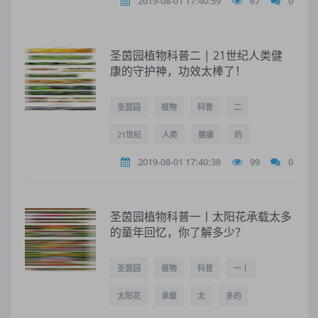
2019-08-01 17:40:59
67
0
圣茵园植物科普二 | 21世纪人类健
康的守护神，功效太棒了！
圣茵园
植物
科普
二
21世纪
人类
健康
的
2019-08-01 17:40:38
99
0
圣茵园植物科普一丨太阳花承载太多
的童年回忆，你了解多少？
圣茵园
植物
科普
一丨
太阳花
承载
太
多的