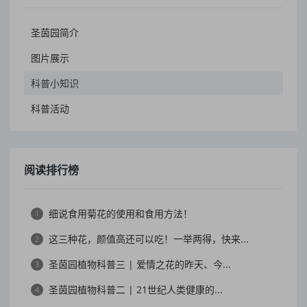
圣茵园简介
图片展示
科普小知识
科普活动
阅读排行榜
细说食用菊花的使用和食用方法！
1
这三种花，颜值高还可以吃！一举两得，快来...
2
圣茵园植物科普三 | 爱情之花的昨天、今...
3
圣茵园植物科普二 | 21世纪人类健康的...
4