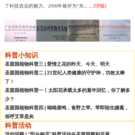
了科技农业的魅力。2008年被评为“东... ...
[详细]
科普小知识
圣茵园植物科普三 | 爱情之花的昨天、今天、明天
圣茵园植物科普二 | 21世纪人类健康的守护神，功效太棒
了！
圣茵园植物科普一丨太阳花承载太多的童年回忆，你了解多
少？
圣茵园植物科普四 | 呦呦鹿鸣，食野之苹。苹即陆生皤蒿，
俗呼艾草是矣
科普活动
活动回顾 | “阳台种花”科普活动在圣茵园顺利开展