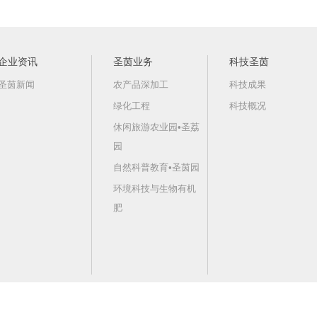
企业资讯
圣茵业务
科技圣茵
圣茵新闻
农产品深加工
科技成果
绿化工程
科技概况
休闲旅游农业园•圣荔
园
自然科普教育•圣茵园
环境科技与生物有机
肥