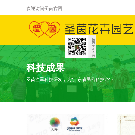
欢迎访问圣茵官网!
科技成果
圣茵注重科技研发，为“广东省民营科技企业”