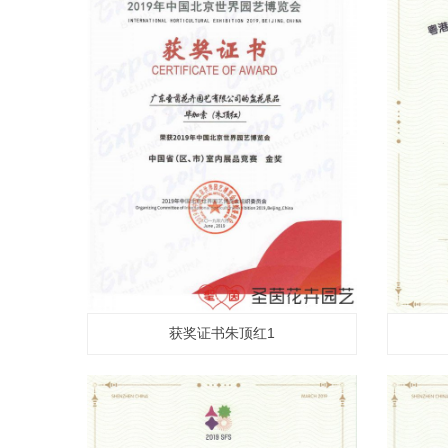
获奖证书朱顶红1