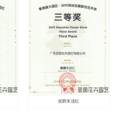
侯爵朱顶红