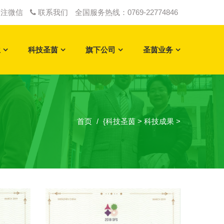
注微信
联系我们
全国服务热线：0769-22774846
兰
科技圣茵
旗下公司
圣茵业务
首页
{
科技圣茵
>
科技成果
>