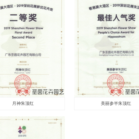
月神朱顶红
美丽参半朱顶红