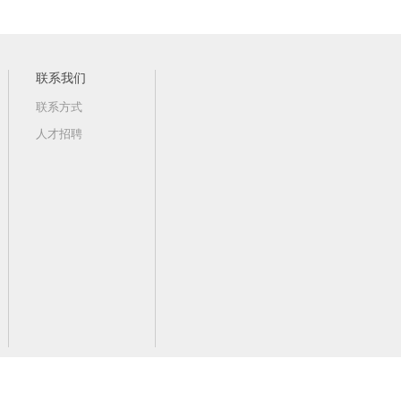
联系我们
联系方式
人才招聘